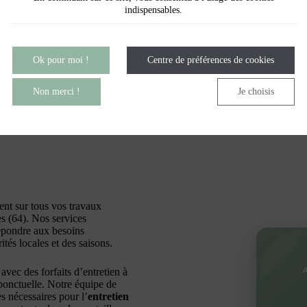
indispensables.
Ok pour moi !
Centre de préférences de cookies
Non merci !
Je choisis
ient sur tous vos travaux
s (64). Nos services
épondre aux besoins
ités locales et des saisons.
 avec des forfaits d’entretien à
 ponctuelle. Notre équipe de
es nécessaires pour l’
entretien