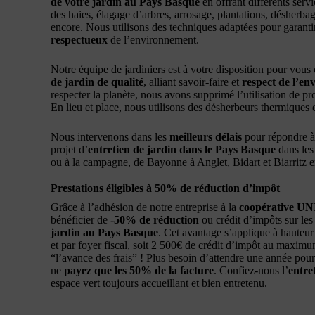
de votre jardin au Pays Basque
en offrant différents servi
des haies, élagage d’arbres, arrosage, plantations, désherbage
encore. Nous utilisons des techniques adaptées pour garant
respectueux
de l’environnement.
Notre équipe de jardiniers est à votre disposition pour vous 
de jardin de qualité
, alliant savoir-faire et
respect de l’e
respecter la planète, nous avons supprimé l’utilisation de pr
En lieu et place, nous utilisons des désherbeurs thermiques 
Nous intervenons dans les
meilleurs délais
pour répondre à 
projet d’
entretien de jardin dans le Pays Basque
dans les
ou à la campagne, de Bayonne à Anglet, Bidart et Biarritz e
Prestations éligibles à 50% de réduction d’impôt
Grâce à l’adhésion de notre entreprise à la
coopérative U
bénéficier de
-50% de réduction
ou crédit d’impôts sur les
jardin au Pays Basque
. Cet avantage s’applique à hauteur
et par foyer fiscal, soit 2 500€ de crédit d’impôt au maximu
“l’avance des frais” ! Plus besoin d’attendre une année pour
ne
payez que les 50% de la facture
. Confiez-nous l’
entre
espace vert toujours accueillant et bien entretenu.