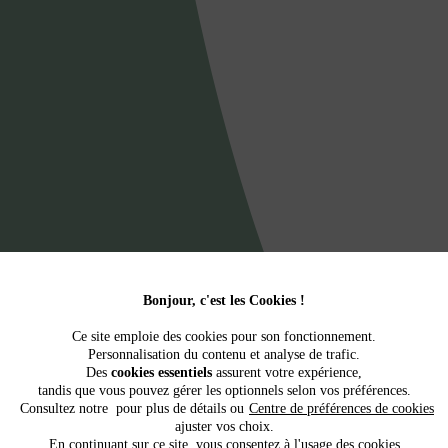
Bonjour, c'est les Cookies !
Ce site emploie des cookies pour son fonctionnement.
Personnalisation du contenu et analyse de trafic.
Des
cookies essentiels
assurent votre expérience,
tandis que vous pouvez gérer les optionnels selon vos préférences.
Consultez notre
pour plus de détails ou
Centre de préférences de cookies
ajuster vos choix.
En continuant sur ce site, vous consentez à l'usage des cookies